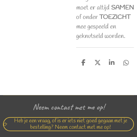
moet er altijd
SAMEN
of onder
TOEZICHT
mee gespeeld en
geknutseld worden.
D
D
S
D
e
e
h
e
l
e
a
l
e
l
r
e
n
e
n
Neem contact met me op!
Heb je een vraag, of is er iets niet goed gegaan met je
bestelling? Neem contact met me op!