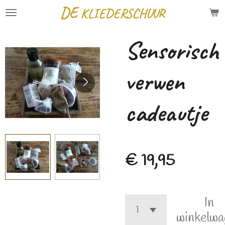
DE
KLIEDERSCHUUR
Ga
direct
Sensorisch
naar
de
verwen
hoofdinhoud
cadeautje
€ 19,95
In
winkelwa