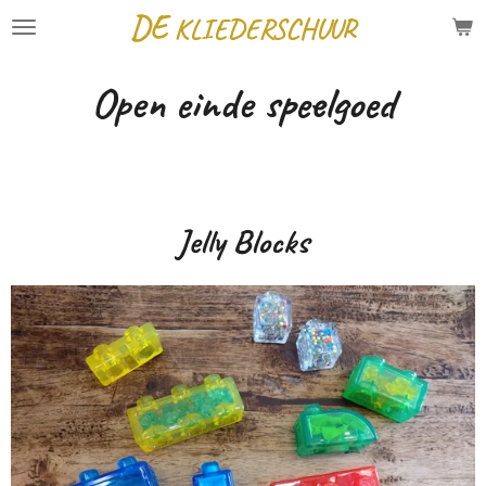
DE
KLIEDERSCHUUR
Ga
direct
Open einde speelgoed
naar
de
hoofdinhoud
Jelly Blocks