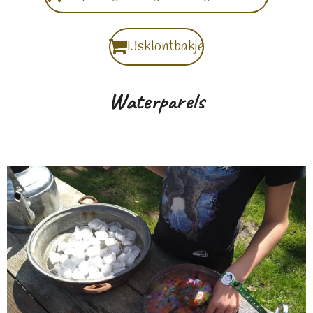
IJsklontbakje
Waterparels