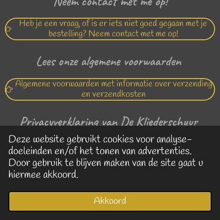
Neem contact met me op!
Heb je een vraag, of is er iets niet goed gegaan met je
bestelling? Neem contact met me op!
Lees onze algemene voorwaarden
Algemene voorwaarden met informatie over verzending
en verzendkosten
Privacyverklaring van De Kliederschuur
Deze website gebruikt cookies voor analyse-
Lees hier de privacy verklaring van De Kliederschuur
doeleinden en/of het tonen van advertenties.
Door gebruik te blijven maken van de site gaat u
© 2020 - 2026 De
Kliederschuur
hiermee akkoord.
Akkoord
E-mailadres
Kaart
Facebook