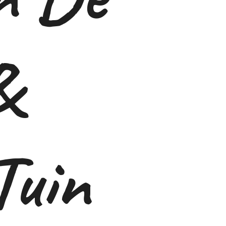
&
Tuin