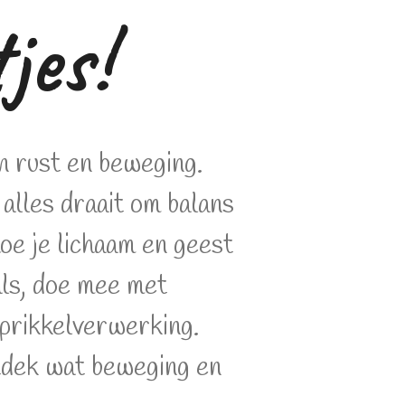
jes!
n rust en beweging.
alles draait om balans
hoe je lichaam en geest
als, doe mee met
 prikkelverwerking.
ntdek wat beweging en