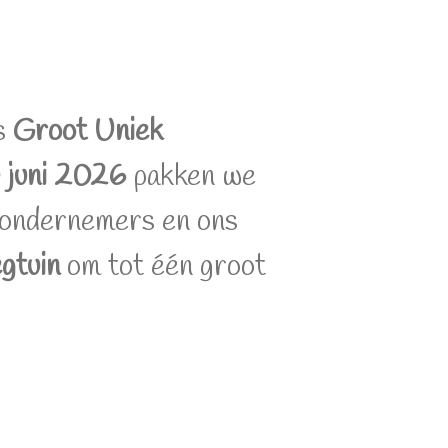
ns
Groot Uniek
 juni 2026
pakken we
stondernemers en ons
gtuin
om tot één groot