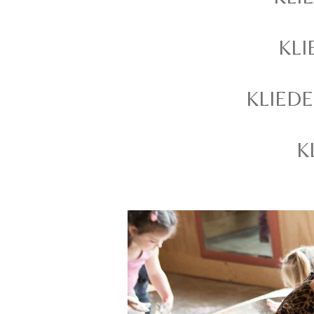
KLI
KLIED
K