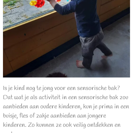
Is je kind nog te jong voor een sensorische bak?
Dat wat je als activiteit in een sensorische bak zou
aanbieden aan oudere kinderen, kun je prima in een
buisje, fles of zakje aanbieden aan jongere
kinderen. Zo kunnen ze ook veilig ontdekken en