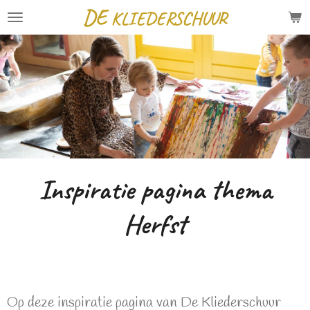
DE
KLIEDERSCHUUR
Ga
direct
naar
de
hoofdinhoud
Inspiratie pagina thema
Herfst
Op deze inspiratie pagina van De Kliederschuur