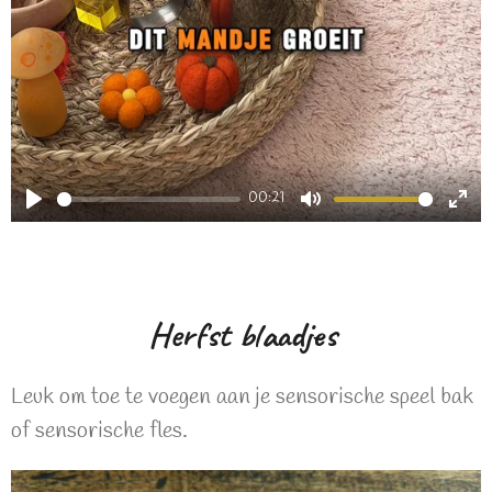
00:21
P
M
E
l
u
n
a
t
t
Herfst blaadjes
y
e
e
r
Leuk om toe te voegen aan je sensorische speel bak
f
of sensorische fles.
u