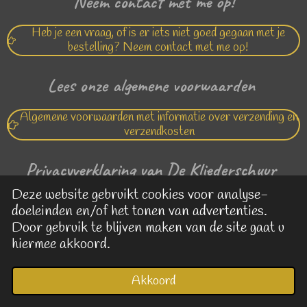
Neem contact met me op!
Heb je een vraag, of is er iets niet goed gegaan met je
bestelling? Neem contact met me op!
Lees onze algemene voorwaarden
Algemene voorwaarden met informatie over verzending en
verzendkosten
Privacyverklaring van De Kliederschuur
Deze website gebruikt cookies voor analyse-
Lees hier de privacy verklaring van De Kliederschuur
doeleinden en/of het tonen van advertenties.
Door gebruik te blijven maken van de site gaat u
© 2020 - 2026 De
Kliederschuur
hiermee akkoord.
Akkoord
E-mailadres
Kaart
Facebook