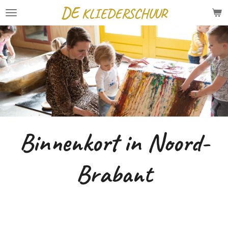
DE
KLIEDERSCHUUR
Ga
direct
naar
de
hoofdinhoud
Binnenkort in Noord-
Brabant