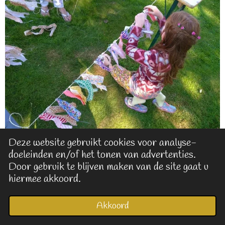
Deze website gebruikt cookies voor analyse-
doeleinden en/of het tonen van advertenties.
Door gebruik te blijven maken van de site gaat u
Neem contact met me op!
hiermee akkoord.
Heb je een vraag, of is er iets niet goed gegaan met je
bestelling? Neem contact met me op!
Akkoord
E-mailadres
Kaart
Facebook