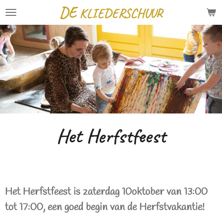
DE
KLIEDERSCHUUR
Ga
direct
naar
de
hoofdinhoud
Het Herfstfeest
Het Herfstfeest is zaterdag 10oktober van 13:00
tot 17:00, een goed begin van de Herfstvakantie!