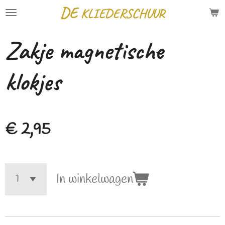
DE
KLIEDERSCHUUR
Ga
direct
Zakje magnetische
naar
de
klokjes
hoofdinhoud
€ 2,95
In winkelwagen