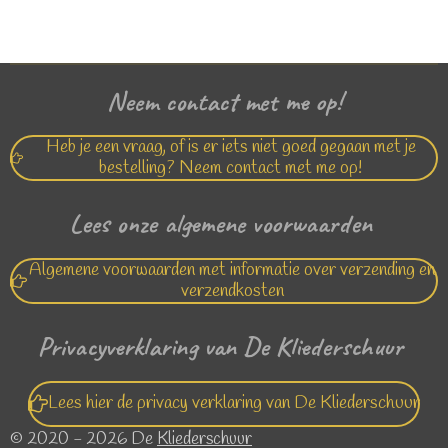
l
e
a
l
e
l
r
e
n
e
n
Neem contact met me op!
Heb je een vraag, of is er iets niet goed gegaan met je
bestelling? Neem contact met me op!
Lees onze algemene voorwaarden
Algemene voorwaarden met informatie over verzending en
verzendkosten
Privacyverklaring van De Kliederschuur
Lees hier de privacy verklaring van De Kliederschuur
© 2020 - 2026 De
Kliederschuur