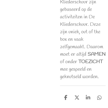
Kliederschuur zijn
gebaseerd op de
activiteiten in De
Kliederschuur. Deze
zijn uniek, out of the
box en vaak
zelfgemaakt. Daarom
moet er altijd
SAMEN
of onder
TOEZICHT
mee gespeeld en
geknutseld worden.
D
D
S
D
e
e
h
e