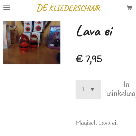
DE
KLIEDERSCHUUR
Ga
direct
Lava ei
naar
de
hoofdinhoud
€ 7,95
In
winkelwa
Magisch Lava ei.