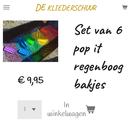
DE
KLIEDERSCHUUR
Ga
direct
Set van 6
naar
de
pop it
hoofdinhoud
regenboog
bakjes
€ 9,95
In
winkelwagen