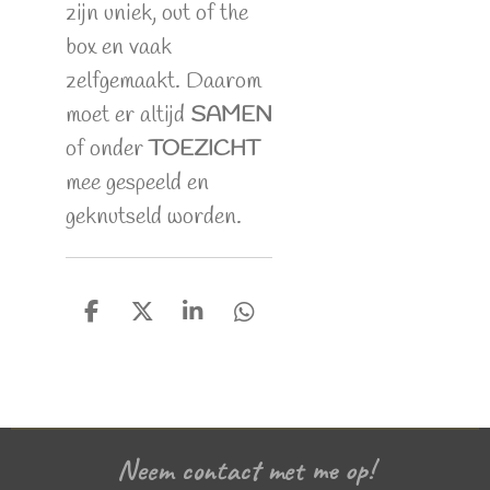
zijn uniek, out of the
box en vaak
zelfgemaakt. Daarom
moet er altijd
SAMEN
of onder
TOEZICHT
mee gespeeld en
geknutseld worden.
D
D
S
D
e
e
h
e
l
e
a
l
e
l
r
e
n
e
n
Neem contact met me op!