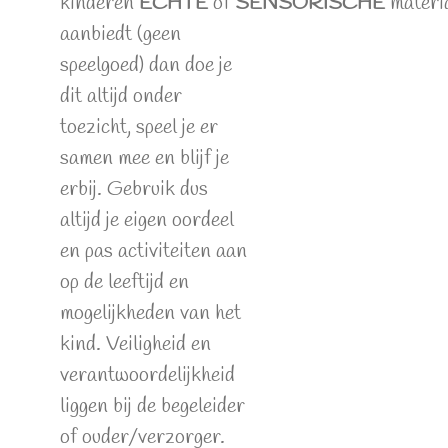
kinderen
ECHTE
of
SENSORISCHE
materi
aanbiedt (geen
speelgoed) dan doe je
dit altijd onder
toezicht, speel je er
samen mee en blijf je
erbij. Gebruik dus
altijd je eigen oordeel
en pas activiteiten aan
op de leeftijd en
mogelijkheden van het
kind. Veiligheid en
verantwoordelijkheid
liggen bij de begeleider
of ouder/verzorger.