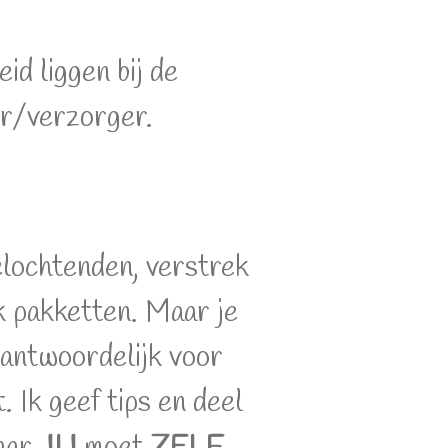
id liggen bij de
er/verzorger.
elochtenden, verstrek
k pakketten. Maar je
erantwoordelijk voor
. Ik geef tips en deel
maar
JIJ
moet
ZELF