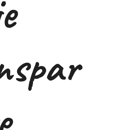
je
nspar
e