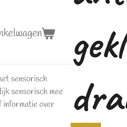
gek
inkelwagen
dra
met sensorisch
lijk sensorisch mee
f informatie over