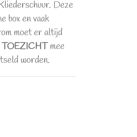
 Kliederschuur. Deze
the box en vaak
om moet er altijd
r
TOEZICHT
mee
utseld worden.