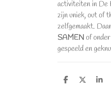
activiteiten in De
zijn uniek, out of 
zelfgemaakt. Daar
SAMEN
of onde
gespeeld en gekn
D
D
S
e
e
h
l
e
a
e
l
r