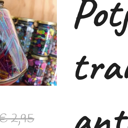
Pot
tra
ant
€ 2,95