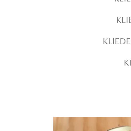
KLI
KLIED
K