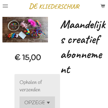
DE
KLIEDERSCHUUR
Ga
direct
Maandelijk
naar
de
s creatief
hoofdinhoud
abonneme
€ 15,00
nt
Ophalen of
verzenden