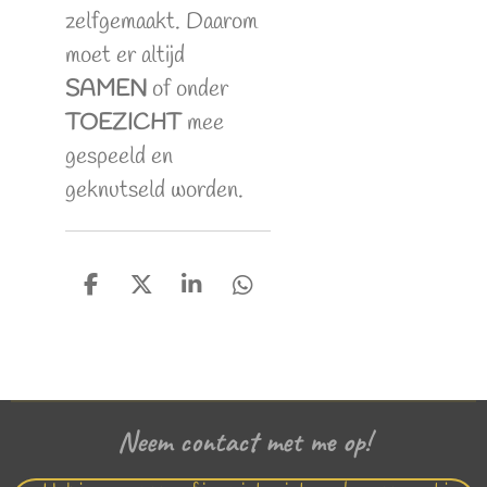
zelfgemaakt. Daarom
moet er altijd
SAMEN
of onder
TOEZICHT
mee
gespeeld en
geknutseld worden.
D
D
S
D
e
e
h
e
l
e
a
l
e
l
r
e
n
e
n
Neem contact met me op!