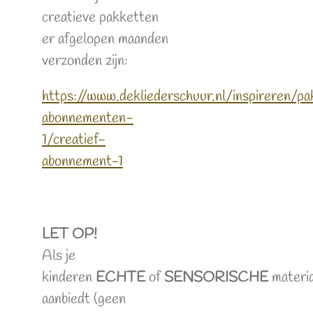
creatieve pakketten
er afgelopen maanden
verzonden zijn:
https://www.dekliederschuur.nl/inspireren/p
abonnementen-
1/creatief-
abonnement-1
LET OP!
Als je
kinderen
ECHTE
of
SENSORISCHE
materi
aanbiedt (geen