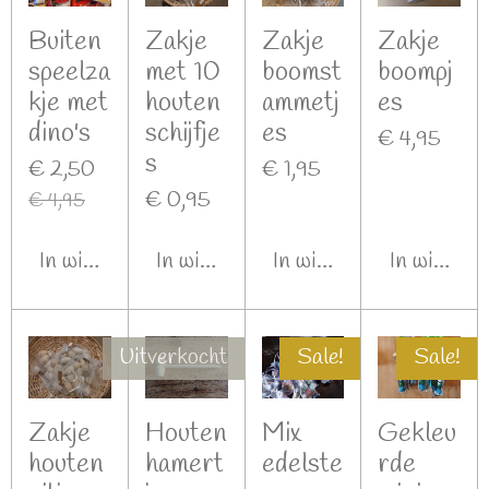
Buiten
Zakje
Zakje
Zakje
speelza
met 10
boomst
boompj
kje met
houten
ammetj
es
dino's
schijfje
es
€ 4,95
s
€ 2,50
€ 1,95
€ 0,95
€ 4,95
In winkelwagen
In winkelwagen
In winkelwagen
In winkel
Uitverkocht
Sale!
Sale!
Zakje
Houten
Mix
Gekleu
houten
hamert
edelste
rde