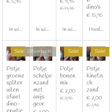
n
€ 5,95
€ 9,95
dino's
€ 14,95
€ 15,95
In winkelwagen
In winkelwagen
In winkelwagen
Houd mij o
Sale!
Uitverkocht
Sale!
Sale!
Potje
Potje
Potje
Potje
groene
schelpe
bonen
kinetis
spliter
nzand
mix
ch
wten
met
zand
€ 2,00
ofwel
anijs
€ 2,00
€ 3,95
dino-
geur
€ 7,95
erwtje