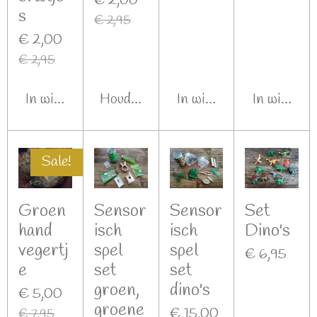
€ 2,00
s
€ 2,95
€ 2,00
€ 2,95
In winkelwagen
Houd mij op de hoogte
In winkelwagen
In winkel
Sale!
Groen
Sensor
Sensor
Set
hand
isch
isch
Dino's
vegertj
spel
spel
€ 6,95
e
set
set
groen,
dino's
€ 5,00
groene
€ 15,00
€ 7,95