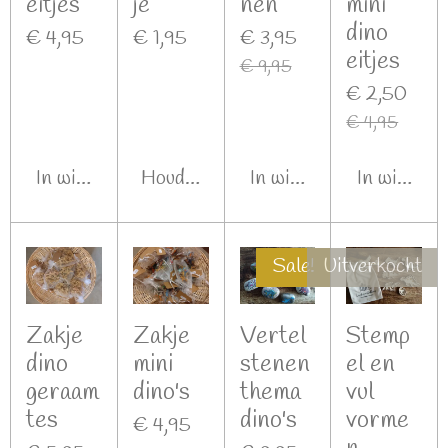
eitjes
je
nen
mini
dino
€ 4,95
€ 1,95
€ 3,95
eitjes
€ 9,95
€ 2,50
€ 4,95
In winkelwagen
Houd mij op de hoogte
In winkelwagen
In winkel
Sale!
Uitverkocht
Zakje
Zakje
Vertel
Stemp
dino
mini
stenen
el en
geraam
dino's
thema
vul
tes
dino's
vorme
€ 4,95