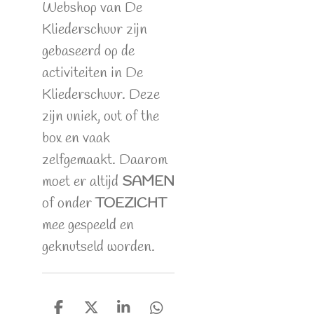
Webshop van De
Kliederschuur zijn
gebaseerd op de
activiteiten in De
Kliederschuur. Deze
zijn uniek, out of the
box en vaak
zelfgemaakt. Daarom
moet er altijd
SAMEN
of onder
TOEZICHT
mee gespeeld en
geknutseld worden.
D
D
S
D