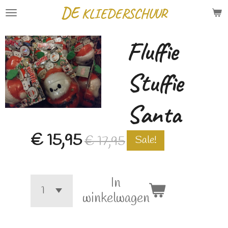
DE
KLIEDERSCHUUR
Ga
direct
Fluffie
naar
de
Stuffie
hoofdinhoud
Santa
€ 15,95
€ 17,95
Sale!
In
winkelwagen