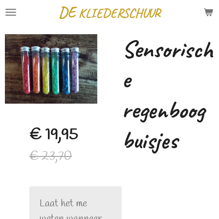
DE
KLIEDERSCHUUR
Ga
direct
Sensorisch
naar
de
e
hoofdinhoud
regenboog
buisjes
€ 19,95
€ 23,70
Laat het me
weten wanneer