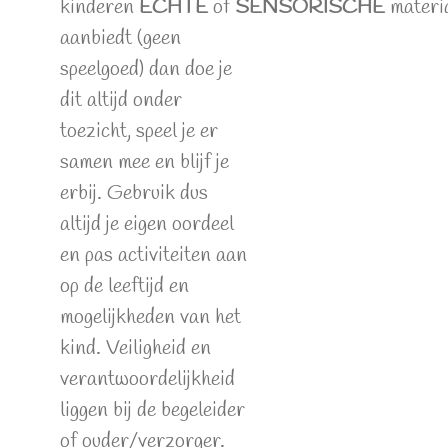
kinderen
ECHTE
of
SENSORISCHE
materi
aanbiedt (geen
speelgoed) dan doe je
dit altijd onder
toezicht, speel je er
samen mee en blijf je
erbij. Gebruik dus
altijd je eigen oordeel
en pas activiteiten aan
op de leeftijd en
mogelijkheden van het
kind. Veiligheid en
verantwoordelijkheid
liggen bij de begeleider
of ouder/verzorger.