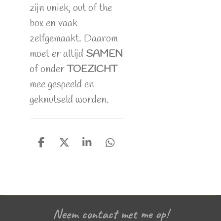
zijn uniek, out of the
box en vaak
zelfgemaakt. Daarom
moet er altijd
SAMEN
of onder
TOEZICHT
mee gespeeld en
geknutseld worden.
D
D
S
D
e
e
h
e
l
e
a
l
e
l
r
e
n
e
n
Neem contact met me op!