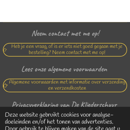
e
e
h
e
l
e
a
l
e
l
r
e
n
e
n
Neem contact met me op!
Heb je een vraag, of is er iets niet goed gegaan met je
bestelling? Neem contact met me op!
Lees onze algemene voorwaarden
Algemene voorwaarden met informatie over verzending
en verzendkosten
Privacyverklaring van De Kliederschuur
Deze website gebruikt cookies voor analyse-
Lees hier de privacy verklaring van De Kliederschuur
doeleinden en/of het tonen van advertenties.
Door gebruik te blijven maken van de site gaat u