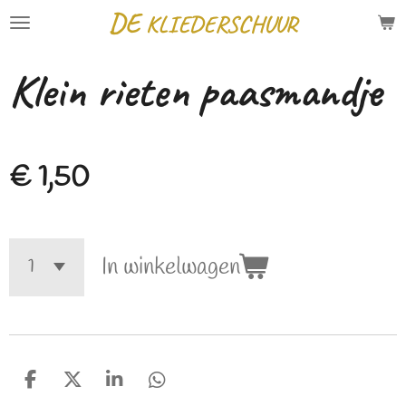
DE
KLIEDERSCHUUR
Ga
direct
Klein rieten paasmandje
naar
de
hoofdinhoud
€ 1,50
In winkelwagen
D
D
S
D