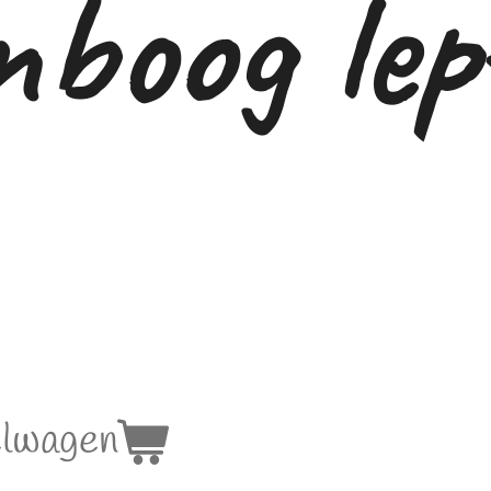
boog lep
elwagen