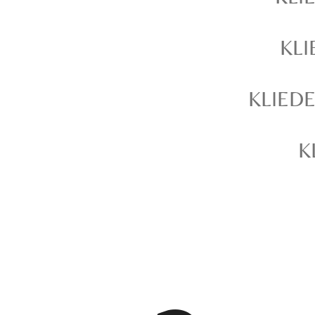
KL
KLIED
K