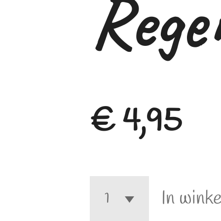
Regen
€ 4,95
In wink