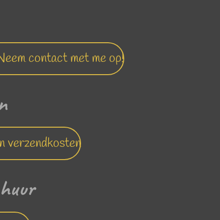
? Neem contact met me op!
en
n verzendkosten
schuur