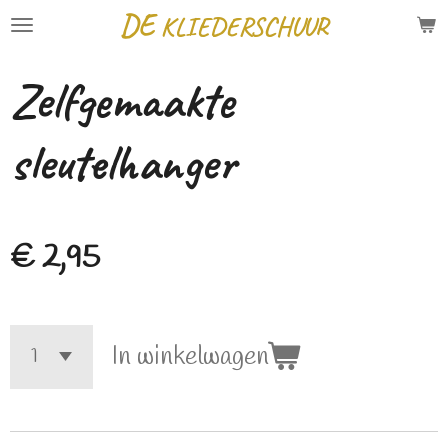
DE
KLIEDERSCHUUR
Ga
direct
Zelfgemaakte
naar
de
sleutelhanger
hoofdinhoud
€ 2,95
In winkelwagen