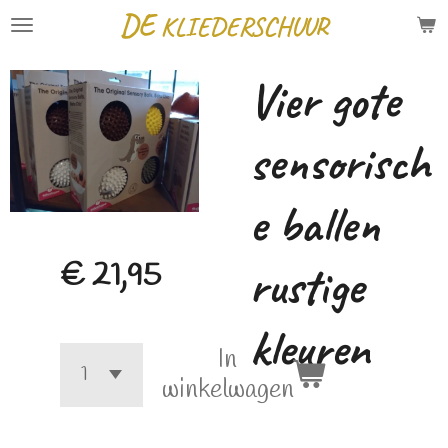
DE
KLIEDERSCHUUR
Ga
direct
Vier gote
naar
de
sensorisch
hoofdinhoud
e ballen
rustige
€ 21,95
kleuren
In
winkelwagen