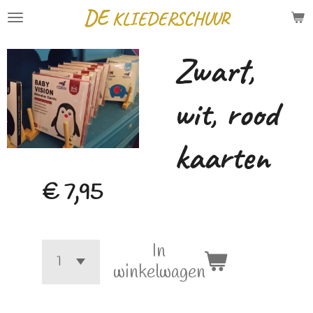
DE
KLIEDERSCHUUR
Ga
direct
Zwart,
naar
de
wit, rood
hoofdinhoud
kaarten
€ 7,95
In
winkelwagen