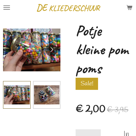
DE
KLIEDERSCHUUR
Ga
direct
Potje
naar
de
kleine pom
hoofdinhoud
poms
Sale!
€ 2,00
€ 3,95
In