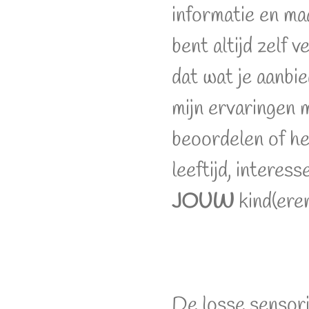
informatie en ma
bent altijd zelf 
dat wat je aanbie
mijn ervaringen
beoordelen of het
leeftijd, interes
JOUW
kind(eren
De losse sensor