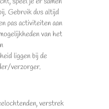
icht, speel je er samen
bij. Gebruik dus altijd
en pas activiteiten aan
 mogelijkheden van het
en
eid liggen bij de
der/verzorger.
eelochtenden, verstrek