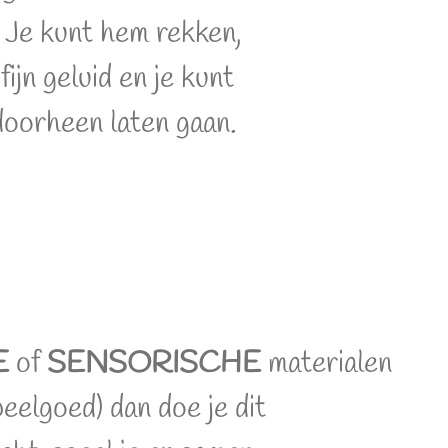
 Je kunt hem rekken,
fijn geluid en je kunt
 doorheen laten gaan.
E
of
SENSORISCHE
materialen
eelgoed) dan doe je dit