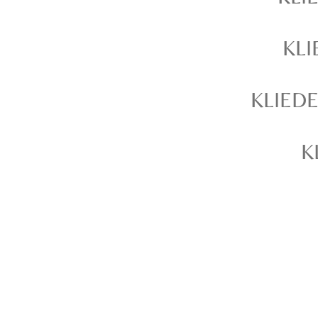
KL
KLIED
K