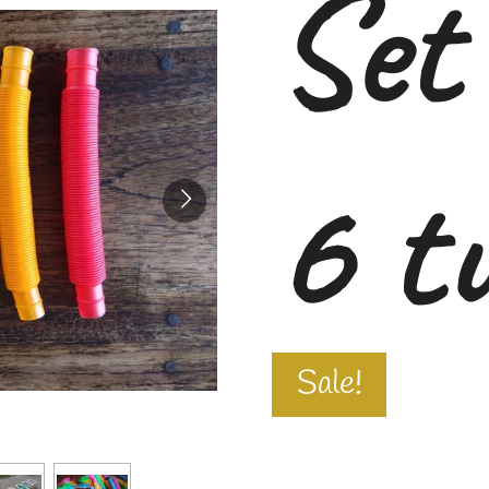
Set
6 t
Sale!