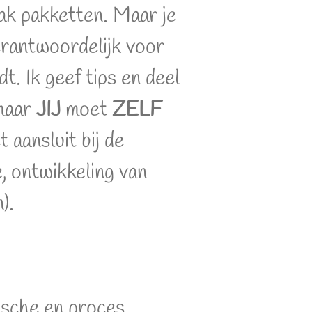
ak pakketten. Maar je
verantwoordelijk voor
dt. Ik geef tips en deel
 maar
JIJ
moet
ZELF
 aansluit bij de
se, ontwikkeling van
).
ische en proces