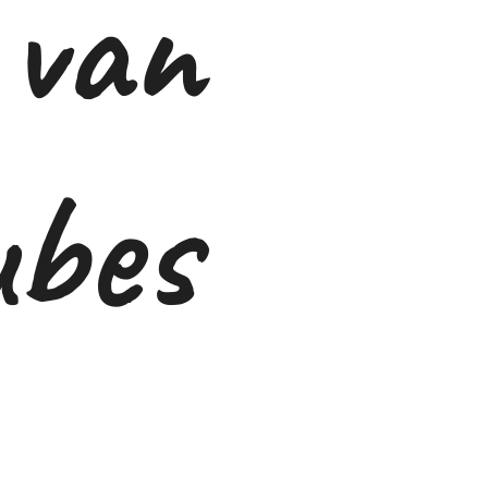
 van
ubes