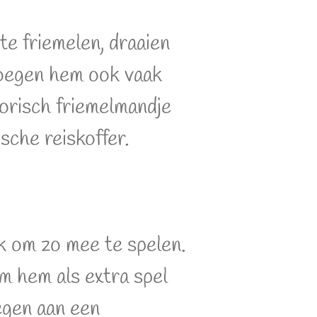
te friemelen, draaien
oegen hem ook vaak
orisch friemelmandje
sche reiskoffer.
uk om zo mee te spelen.
om hem als extra spel
egen aan een