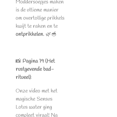
Moddersoepjes maken
is de ultieme manier
om overtollige prikkels
kwijt te raken en te
ontprikkelen
. 🌿🥣
📸
Pagina 19 (Het
rustgevende bad-
ritueel)
:
Onze video met het
magische Sensus
Lotus water ging
compleet viraal! Na