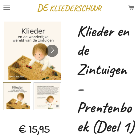
DE
KLIEDERSCHUUR
Ga
direct
Klieder en
naar
de
de
hoofdinhoud
Zintuigen
–
Prentenbo
ek (Deel 1)
€ 15,95