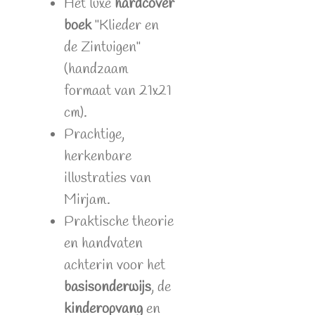
Het luxe
hardcover
boek
"Klieder en
de Zintuigen"
(handzaam
formaat van 21x21
cm).
Prachtige,
herkenbare
illustraties van
Mirjam.
Praktische theorie
en handvaten
achterin voor het
basisonderwijs
, de
kinderopvang
en