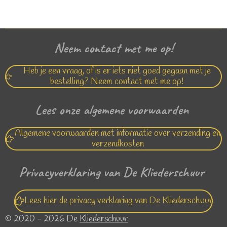
l
e
a
l
e
l
r
e
n
e
n
Neem contact met me op!
Heb je een vraag, of is er iets niet goed gegaan met je
bestelling? Neem contact met me op!
Lees onze algemene voorwaarden
Algemene voorwaarden met informatie over verzending en
verzendkosten
Privacyverklaring van De Kliederschuur
Lees hier de privacy verklaring van De Kliederschuur
© 2020 - 2026 De
Kliederschuur