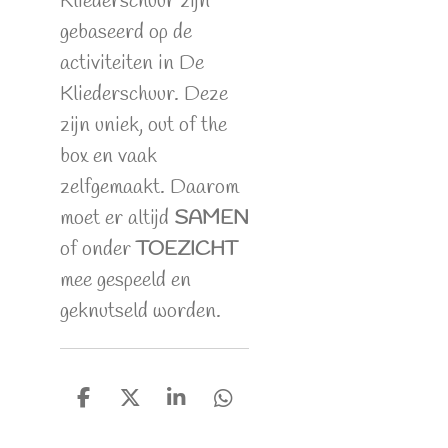
Kliederschuur zijn
gebaseerd op de
activiteiten in De
Kliederschuur. Deze
zijn uniek, out of the
box en vaak
zelfgemaakt. Daarom
moet er altijd
SAMEN
of onder
TOEZICHT
mee gespeeld en
geknutseld worden.
D
D
S
D
e
e
h
e