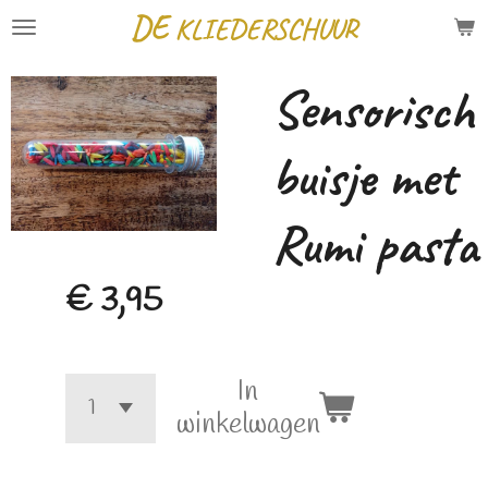
DE
KLIEDERSCHUUR
Ga
direct
Sensorisch
naar
de
buisje met
hoofdinhoud
Rumi pasta
€ 3,95
In
winkelwagen