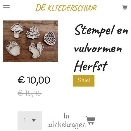
DE
KLIEDERSCHUUR
Ga
direct
Stempel en
naar
de
vulvormen
hoofdinhoud
Herfst
€ 10,00
Sale!
€ 15,95
In
winkelwagen