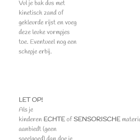
Vul je bak dus met
kinetisch zand of
gekleurde rijst en voeg
deze leuke vormpjes
toe. Eventueel nog een
schepje erbij.
LET OP!
Als je
kinderen
ECHTE
of
SENSORISCHE
materi
aanbiedt (geen
speelgoed) dan doe je