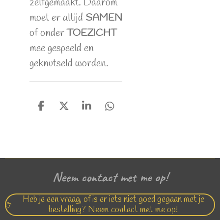
zelfgemaakt. Daarom
moet er altijd
SAMEN
of onder
TOEZICHT
mee gespeeld en
geknutseld worden.
D
D
S
D
e
e
h
e
l
e
a
l
e
l
r
e
n
e
n
Neem contact met me op!
Heb je een vraag, of is er iets niet goed gegaan met je
bestelling? Neem contact met me op!