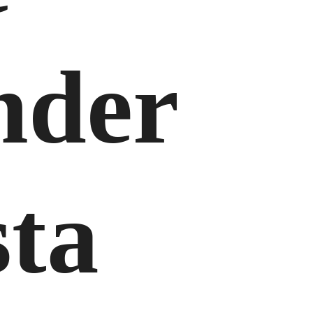
nder
sta