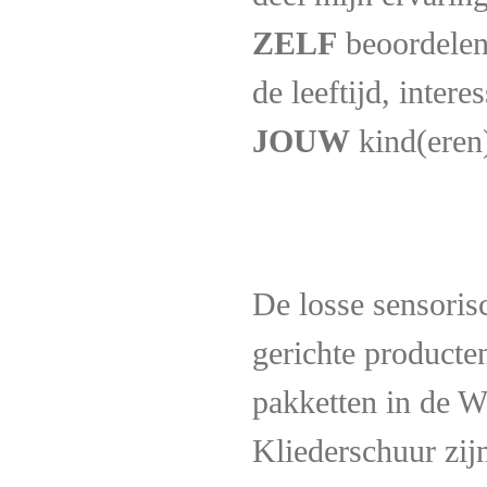
ZELF
beoordelen 
de leeftijd, inter
JOUW
kind(eren
De losse sensoris
gerichte producte
pakketten in de 
Kliederschuur zij