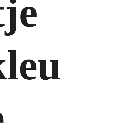
tje
kleu
e