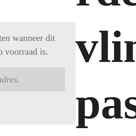
vli
ten wanneer dit
 voorraad is.
pa