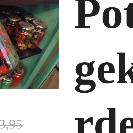
Po
ge
rd
3,95