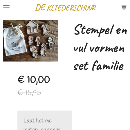
DE
KLIEDERSCHUUR
Ga
direct
Stempel en
naar
de
vul vormen
hoofdinhoud
set familie
€ 10,00
€ 15,95
Laat het me
weten wanneer