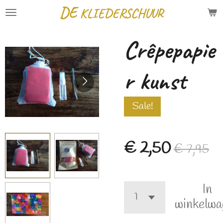
DE
KLIEDERSCHUUR
Ga
direct
Crêpepapie
naar
de
r kunst
hoofdinhoud
Sale!
€ 2,50
€ 7,95
In
winkelwa