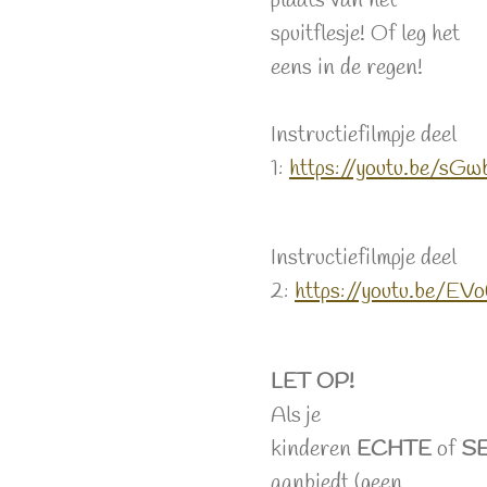
plaats van het
spuitflesje! Of leg het
eens in de regen!
Instructiefilmpje deel
1:
https://youtu.be/s
Instructiefilmpje deel
2:
https://youtu.be/
LET OP!
Als je
kinderen
ECHTE
of
S
aanbiedt (geen