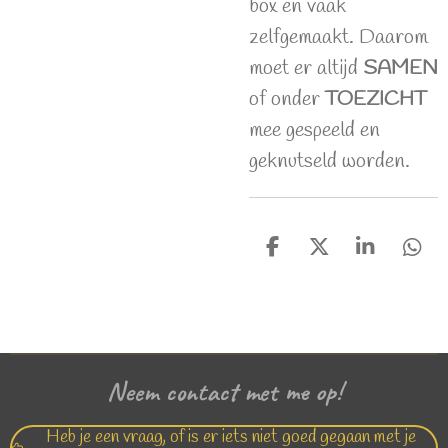
box en vaak
zelfgemaakt. Daarom
moet er altijd
SAMEN
of onder
TOEZICHT
mee gespeeld en
geknutseld worden.
D
D
S
D
e
e
h
e
l
e
a
l
e
l
r
e
n
e
n
Neem contact met me op!
Heb je een vraag, of is er iets niet goed gegaan met je