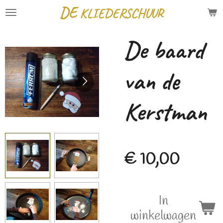
DE
KLIEDERSCHUUR
Ga
direct
De baard
naar
de
van de
hoofdinhoud
Kerstman
€ 10,00
In
winkelwagen