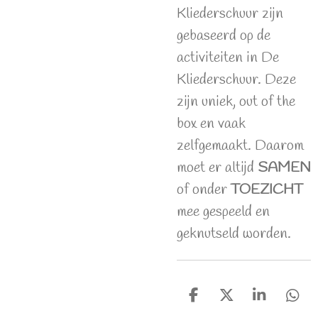
Kliederschuur zijn
gebaseerd op de
activiteiten in De
Kliederschuur. Deze
zijn uniek, out of the
box en vaak
zelfgemaakt. Daarom
moet er altijd
SAMEN
of onder
TOEZICHT
mee gespeeld en
geknutseld worden.
D
D
S
D
e
e
h
e