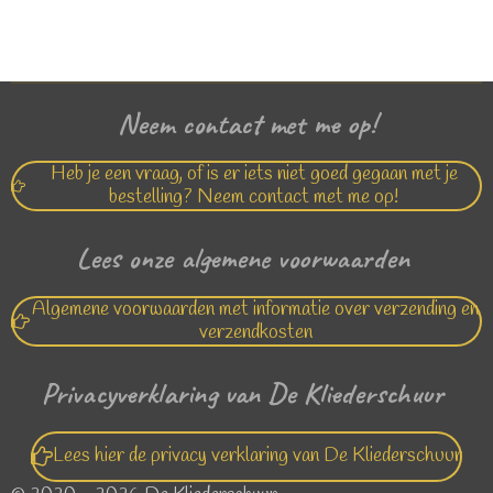
l
e
a
l
e
l
r
e
n
e
n
Neem contact met me op!
Heb je een vraag, of is er iets niet goed gegaan met je
bestelling? Neem contact met me op!
Lees onze algemene voorwaarden
Algemene voorwaarden met informatie over verzending en
verzendkosten
Privacyverklaring van De Kliederschuur
Lees hier de privacy verklaring van De Kliederschuur